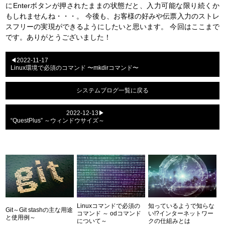
にEnterボタンが押されたままの状態だと、入力可能な限り続くか
もしれませんね・・・。
今後も、お客様の好みや伝票入力のストレ
スフリーの実現ができるようにしたいと思います。
今回はここまで
です。ありがとうございました！
◀2022-11-17
Linux環境で必須のコマンド 〜mkdirコマンド〜
システムブログ一覧に戻る
2022-12-13▶
“QuestPlus” ～ウィンドウサイズ～
Linuxコマンドで必須の
知っているようで知らな
Git～Git stashの主な用途
コマンド ～ odコマンド
い!?インターネットワー
と使用例～
について～
クの仕組みとは