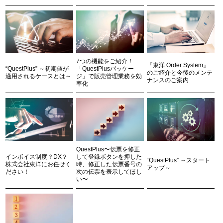
7つの機能をご紹介！
『東洋 Order System』
“QuestPlus” ～初期値が
「QuestPlusパッケー
のご紹介と今後のメンテ
適用されるケースとは～
ジ」で販売管理業務を効
ナンスのご案内
率化
QuestPlus〜伝票を修正
インボイス制度？DX？
して登録ボタンを押した
“QuestPlus” ～スタート
株式会社東洋にお任せく
時、修正した伝票番号の
アップ～
ださい！
次の伝票を表示してほし
い〜