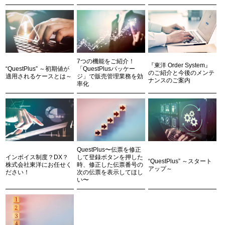
7つの機能をご紹介！
『東洋 Order System』
“QuestPlus” ～初期値が
「QuestPlusパッケー
のご紹介と今後のメンテ
適用されるケースとは～
ジ」で販売管理業務を効
ナンスのご案内
率化
QuestPlus〜伝票を修正
インボイス制度？DX？
して登録ボタンを押した
“QuestPlus” ～スタート
株式会社東洋にお任せく
時、修正した伝票番号の
アップ～
ださい！
次の伝票を表示してほし
い〜