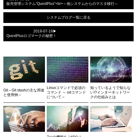
販売管理システム”QuestPlus”<br>～他システムからのマスタ移行～
システムブログ一覧に戻る
2019-07-19▶
QuestPlusロゴマークの秘密！
Linuxコマンドで必須の
知っているようで知らな
Git～Git stashの主な用途
コマンド ～ odコマンド
い!?インターネットワー
と使用例～
について～
クの仕組みとは