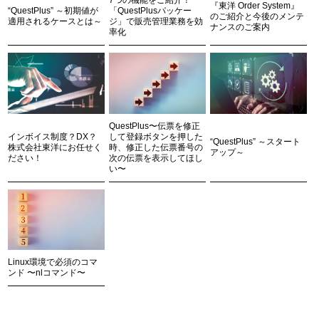
7つの機能をご紹介！
『東洋 Order System』
“QuestPlus” ～初期値が
「QuestPlusパッケー
のご紹介と今後のメンテ
適用されるケースとは～
ジ」で販売管理業務を効
ナンスのご案内
率化
QuestPlus〜伝票を修正
インボイス制度？DX？
して登録ボタンを押した
“QuestPlus” ～スタート
株式会社東洋にお任せく
時、修正した伝票番号の
アップ～
ださい！
次の伝票を表示してほし
い〜
Linux環境で必須のコマ
ンド 〜nlコマンド〜